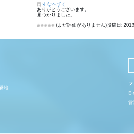
すなへずく
ありがとうございます。
見つかりました。
(まだ評価がありません)
投稿日: 2013
フ
5番地
E-
営業