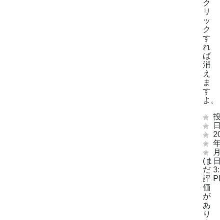
ク
リ
ッ
ク
す
れ
ば
消
え
ま
す
よ。
日
2
年
月
(ま
だ
3
評
P
価
が
あ
り