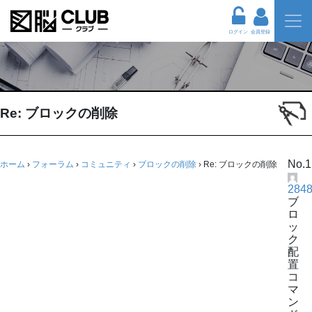
ログイン
会員登録
Re: ブロックの削除
No.1
ホーム
›
フォーラム
›
コミュニティ
›
ブロックの削除
›
Re: ブロックの削除
284
ブ
ロ
ッ
ク
配
置
コ
マ
ン