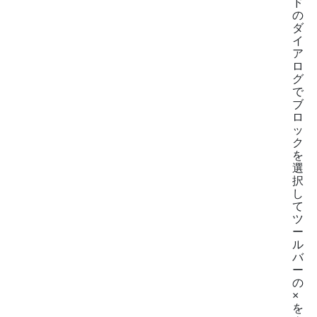
ド
の
ダ
イ
ア
ロ
グ
で
ブ
ロ
ッ
ク
を
選
択
し
て
ツ
ー
ル
バ
ー
の
×
を