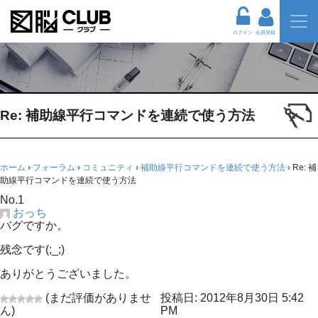
ログイン
会員登録
Re: 補助線平行コマンドを連続で使う方法
ホーム
›
フォーラム
›
コミュニティ
›
補助線平行コマンドを連続で使う方法
›
Re: 補
助線平行コマンドを連続で使う方法
No.1
おっち
バグですか。
残念です(;_;)
ありがとうございました。
(まだ評価がありませ
投稿日: 2012年8月30日 5:42
ん)
PM