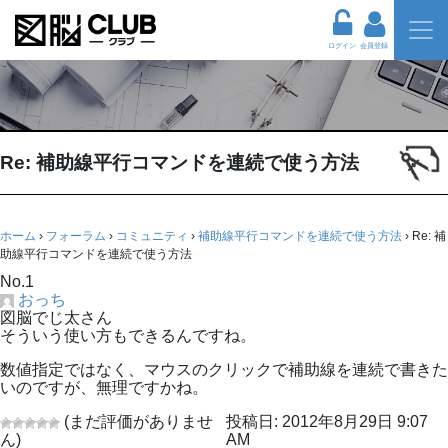
ログイン
会員登録
Re: 補助線平行コマンドを連続で使う方法
ホーム
›
フォーラム
›
コミュニティ
›
補助線平行コマンドを連続で使う方法
›
Re: 補
助線平行コマンドを連続で使う方法
No.1
おっち
図脳でじ太さん
そういう使い方もできるんですね。
数値指定ではなく、マウスのクリックで補助線を連続で書きた
いのですが、無理ですかね。
(まだ評価がありませ
投稿日: 2012年8月29日 9:07
ん)
AM