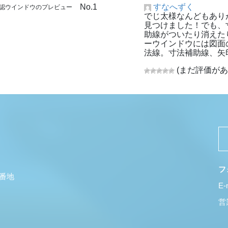
No.1
すなへずく
法確認ウインドウのプレビュー
でじ太様なんどもあり
見つけました！でも、
助線がついたり消えた
ーウインドウには図面
法線。寸法補助線、矢
(まだ評価があ
フ
5番地
E-
営業