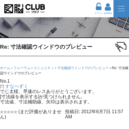
ログイン
会員登録
Re: 寸法確認ウインドウのプレビュー
ホーム
›
フォーラム
›
コミュニティ
›
寸法確認ウインドウのプレビュー
›
Re: 寸法確
認ウインドウのプレビュー
No.1
すなへずく
でじ太様、早速のレスありがとうございます。
[寸法線を表示する]が見つけられません。
寸法値、寸法補助線、矢印は表示されます。
(まだ評価がありませ
投稿日: 2012年6月7日 11:57
ん)
AM