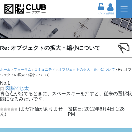
ログイン
会員登録
Re: オブジェクトの拡大・縮小について
ホーム
›
フォーラム
›
コミュニティ
›
オブジェクトの拡大・縮小について
›
Re: オブ
ジェクトの拡大・縮小について
No.1
図脳でじ太
青色点が出てるときに、スペースキーを押すと、従来の選択状
態になるみたいです。
(まだ評価がありませ
投稿日: 2012年6月4日 1:28
ん)
PM