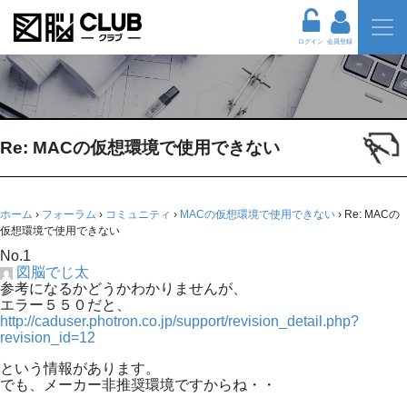
ログイン
会員登録
Re: MACの仮想環境で使用できない
ホーム
›
フォーラム
›
コミュニティ
›
MACの仮想環境で使用できない
›
Re: MACの
仮想環境で使用できない
No.1
図脳でじ太
参考になるかどうかわかりませんが、
エラー５５０だと、
http://caduser.photron.co.jp/support/revision_detail.php?
revision_id=12
という情報があります。
でも、メーカー非推奨環境ですからね・・