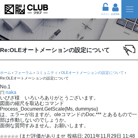
ログイン
会員登録
Re:OLEオートメーションの設定について
ホーム
›
フォーラム
›
コミュニティ
›
OLEオートメーションの設定について
›
Re:OLEオートメーションの設定について
No.1
naka
いびざ様 いろいろありがとうございます。
図面の縮尺を取込むコマンド
Process_Document.GetScale(Ms, dummysu)
は、エラーが出ますが。oleコマンドのDoc.*** とあるもので一
部は作動しないのでしょうか。
面倒な質問すみません。お願いします。
(まだ評価がありませ
投稿日: 2011年11月29日 11:48