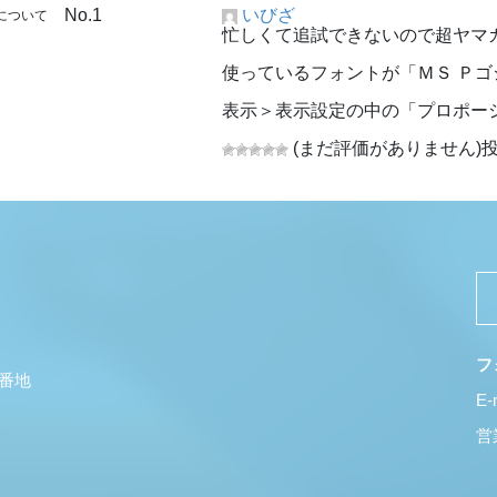
No.1
いびざ
について
忙しくて追試できないので超ヤマカ
使っているフォントが「ＭＳ Ｐ
表示＞表示設定の中の「プロポーシ
(まだ評価がありません)
投
フ
5番地
E-
営業