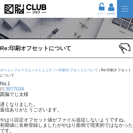
ログイン
会員登録
Re:印刷オフセットについて
ホーム
›
フォーラム
›
コミュニティ
›
印刷オフセットについて
›
Re:印刷オフセット
について
No.1
3977034
図脳でじ太様
遅くなりました。
返信ありがとうございます。
やはり設定オフセット値がファイル追従しないようですね。
初期値に名称登録しましたがやはり面倒で現実的ではなかった
です。