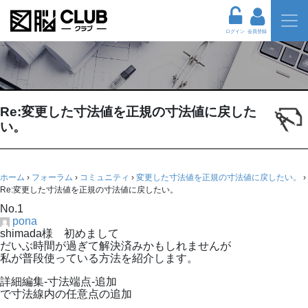
ログイン
会員登録
Re:変更した寸法値を正規の寸法値に戻した
い。
ホーム
›
フォーラム
›
コミュニティ
›
変更した寸法値を正規の寸法値に戻したい。
›
Re:変更した寸法値を正規の寸法値に戻したい。
No.1
pona
shimada様 初めまして
だいぶ時間が過ぎて解決済みかもしれませんが
私が普段使っている方法を紹介します。
詳細編集-寸法端点-追加
で寸法線内の任意点の追加