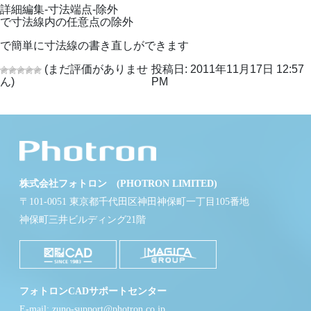
詳細編集-寸法端点-除外
で寸法線内の任意点の除外
で簡単に寸法線の書き直しができます
(まだ評価がありませ
投稿日: 2011年11月17日 12:57
ん)
PM
株式会社フォトロン (PHOTRON LIMITED)
〒101-0051 東京都千代田区神田神保町一丁目105番地
神保町三井ビルディング21階
フォトロンCADサポートセンター
E-mail: zuno-support@photron.co.jp