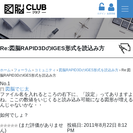
ログイン
会員登録
Re:図脳RAPID3DのIGES形式を読込み方
ホーム
›
フォーラム
›
コミュニティ
›
図脳RAPID3DのIGES形式を読込み方
›
Re:図
脳RAPID3DのIGES形式を読込み方
No.1
図脳でじ太
ファイル名を入れるところの右下に、「設定」ってありますよ
ね。ここの数値をいじくると読み込み可能になる図形が増える
んじゃないかな・・
如何でしょ？
(まだ評価がありませ
投稿日: 2011年8月22日 8:12
ん)
PM