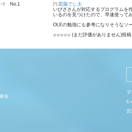
No.1
図脳でじ太
いて
いびざさんが対応するプログラムを作
いるのを見つけたので、早速使って
OLEの勉強にも参考になりそうなソ
(まだ評価がありません)
投稿日
フ
5番地
E-
営業