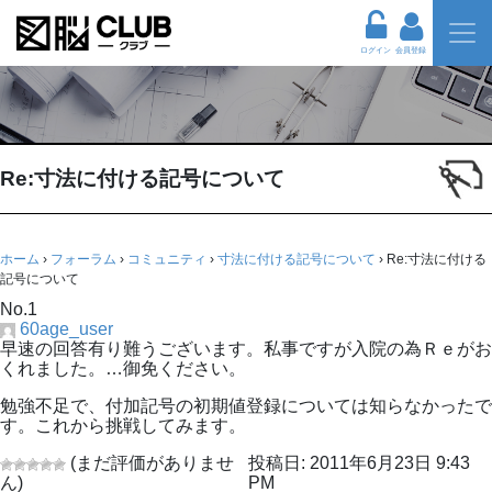
ログイン
会員登録
Re:寸法に付ける記号について
ホーム
›
フォーラム
›
コミュニティ
›
寸法に付ける記号について
›
Re:寸法に付ける
記号について
No.1
60age_user
早速の回答有り難うございます。私事ですが入院の為Ｒｅがお
くれました。…御免ください。
勉強不足で、付加記号の初期値登録については知らなかったで
す。これから挑戦してみます。
(まだ評価がありませ
投稿日: 2011年6月23日 9:43
ん)
PM