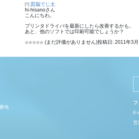
図脳でじ太
hi-hisanoさん
こんにちわ。
プリンタドライバを最新にしたら改善するかも。
あと、他のソフトでは印刷可能でしょうか？
(まだ評価がありません)
投稿日: 2011年3月1
フ
5番地
E-
営業