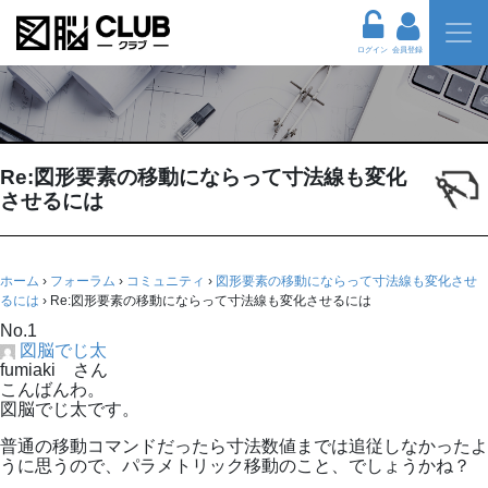
ログイン
会員登録
Re:図形要素の移動にならって寸法線も変化
させるには
ホーム
›
フォーラム
›
コミュニティ
›
図形要素の移動にならって寸法線も変化させ
るには
›
Re:図形要素の移動にならって寸法線も変化させるには
No.1
図脳でじ太
fumiaki さん
こんばんわ。
図脳でじ太です。
普通の移動コマンドだったら寸法数値までは追従しなかったよ
うに思うので、パラメトリック移動のこと、でしょうかね？