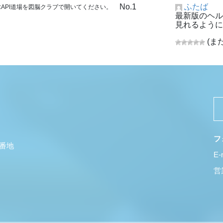
No.1
ふたば
e:API道場を図脳クラブで開いてください。
最新版のヘル
見れるように
(ま
フ
5番地
E-
営業