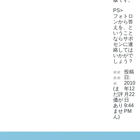
PS>
フォトロ
ンから答
えを、と
いうこと
ならサポ
センに連
絡しては
いかがで
しょう？
投稿
日:
2010
(ま
年12
だ評
月22
価が
日
あり
9:44
ませ
PM
ん)