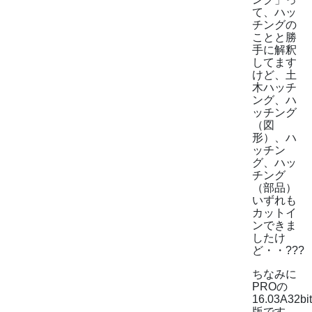
て、ハッ
チングの
ことと勝
手に解釈
してます
けど、土
木ハッチ
ング、ハ
ッチング
（図
形）、ハ
ッチン
グ、ハッ
チング
（部品）
いずれも
カットイ
ンできま
したけ
ど・・???
ちなみに
PROの
16.03A32bit
版です。