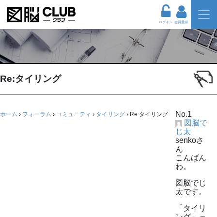
ログイン
会員登録
Re:タイリング
No.1
ホーム
›
フォーラム
›
コミュニティ
›
タイリング
›
Re:タイリング
図脳で
じ太
senkoさ
ん
こんばん
わ。
図脳でじ
太です。
「タイリ
ング」っ