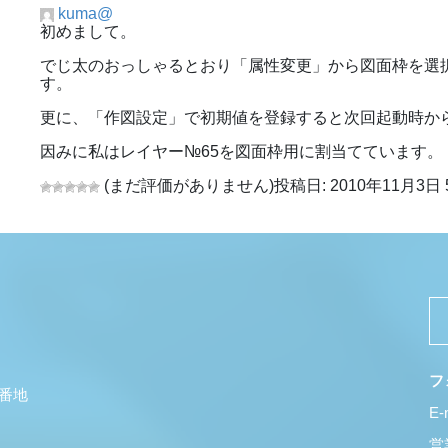
kuma@
初めまして。
でじ太のおっしゃるとおり「属性変更」から図面枠を選
す。
更に、「作図設定」で初期値を登録すると次回起動時か
因みに私はレイヤー№65を図面枠用に割当てています。
(まだ評価がありません)
投稿日: 2010年11月3日 5
フ
5番地
E-
営業