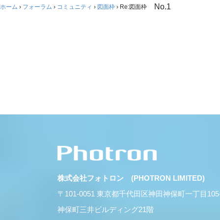
No.1
ホーム
›
フォーラム
›
コミュニティ
›
図面枠
›
Re:図面枠
株式会社フォトロン (PHOTRON LIMITED)
〒101-0051 東京都千代田区神田神保町一丁目10
神保町三井ビルディング21階