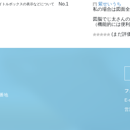
No.1
紫せいうち
タイトルボックスの表示などについて
私の場合は図面
図脳でじ太さん
（機能的には便
(まだ評
フ
5番地
E-
営業