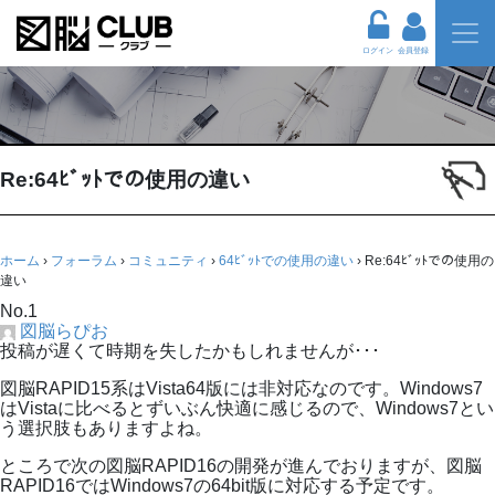
ログイン
会員登録
Re:64ﾋﾞｯﾄでの使用の違い
ホーム
›
フォーラム
›
コミュニティ
›
64ﾋﾞｯﾄでの使用の違い
›
Re:64ﾋﾞｯﾄでの使用の
違い
No.1
図脳らぴお
投稿が遅くて時期を失したかもしれませんが･･･
図脳RAPID15系はVista64版には非対応なのです。Windows7
はVistaに比べるとずいぶん快適に感じるので、Windows7とい
う選択肢もありますよね。
ところで次の図脳RAPID16の開発が進んでおりますが、図脳
RAPID16ではWindows7の64bit版に対応する予定です。