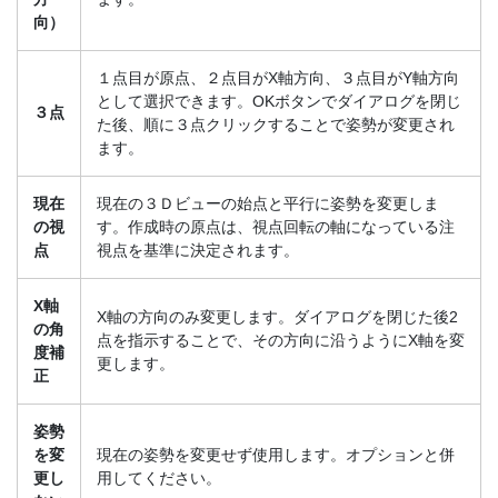
向）
１点目が原点、２点目がX軸方向、３点目がY軸方向
として選択できます。OKボタンでダイアログを閉じ
３点
た後、順に３点クリックすることで姿勢が変更され
ます。
現在
現在の３Ｄビューの始点と平行に姿勢を変更しま
の視
す。作成時の原点は、視点回転の軸になっている注
点
視点を基準に決定されます。
X軸
X軸の方向のみ変更します。ダイアログを閉じた後2
の角
点を指示することで、その方向に沿うようにX軸を変
度補
更します。
正
姿勢
を変
現在の姿勢を変更せず使用します。オプションと併
更し
用してください。