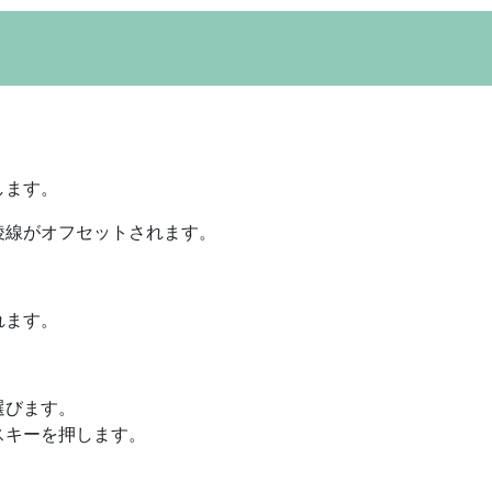
）
します。
稜線がオフセットされます。
れます。
。
選びます。
スキーを押します。