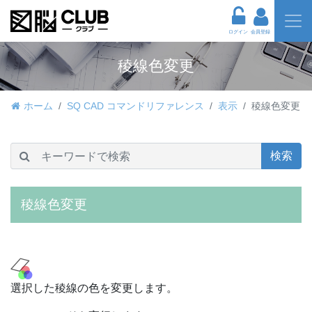
ログイン
会員登録
稜線色変更
ホーム
SQ CAD コマンドリファレンス
表示
稜線色変更
検索
稜線色変更
選択した稜線の色を変更します。