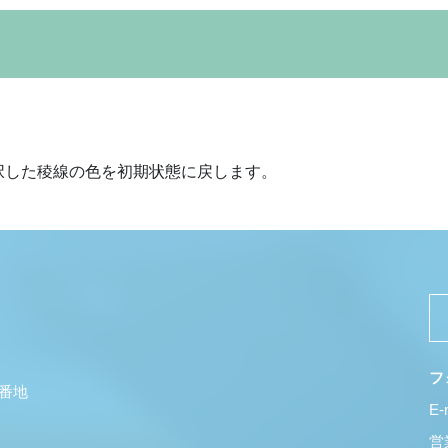
択した稜線の色を初期状態に戻します。
フ
5番地
E-
営業