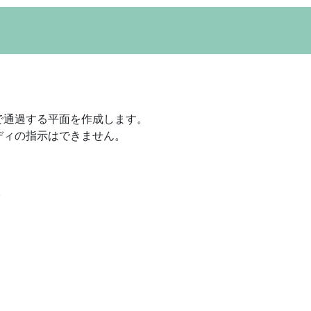
で通過する平面を作成します。
ディの指示はできません。
。