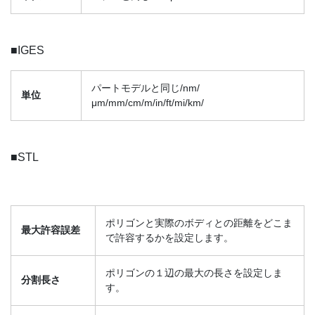
■IGES
パートモデルと同じ/nm/
単位
μm/mm/cm/m/in/ft/mi/km/
■STL
ポリゴンと実際のボディとの距離をどこま
最大許容誤差
で許容するかを設定します。
ポリゴンの１辺の最大の長さを設定しま
分割長さ
す。