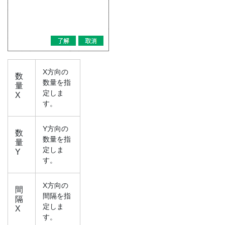
X方向の
数
数量を指
量
定しま
X
す。
Y方向の
数
数量を指
量
定しま
Y
す。
X方向の
間
間隔を指
隔
定しま
X
す。