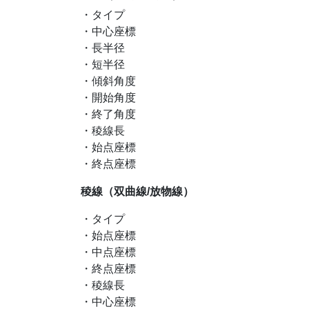
・タイプ
・中心座標
・長半径
・短半径
・傾斜角度
・開始角度
・終了角度
・稜線長
・始点座標
・終点座標
稜線（双曲線/放物線）
・タイプ
・始点座標
・中点座標
・終点座標
・稜線長
・中心座標