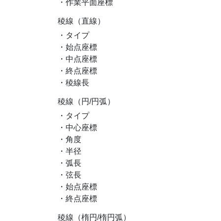
・作業平面座標
稜線（直線）
・タイプ
・始点座標
・中点座標
・終点座標
・稜線長
稜線（円/円弧）
・タイプ
・中心座標
・角度
・半径
・弧長
・弦長
・始点座標
・終点座標
稜線（楕円/楕円弧）