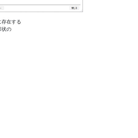
に存在する
形状の
。