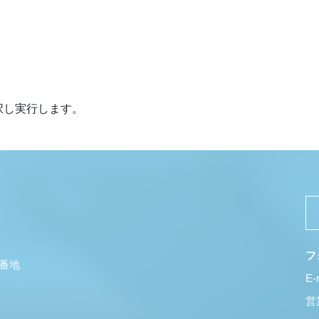
択し実行します。
フ
5番地
E-
営業