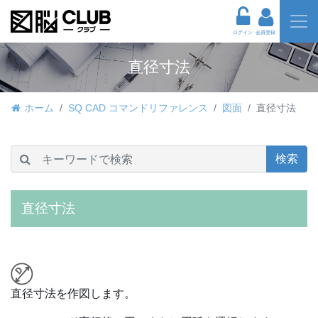
ログイン
会員登録
直径寸法
ホーム
SQ CAD コマンドリファレンス
図面
直径寸法
検索
直径寸法
直径寸法を作図します。