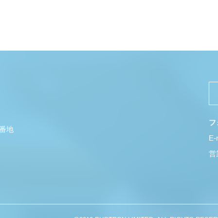
フ
5番地
E-
営業