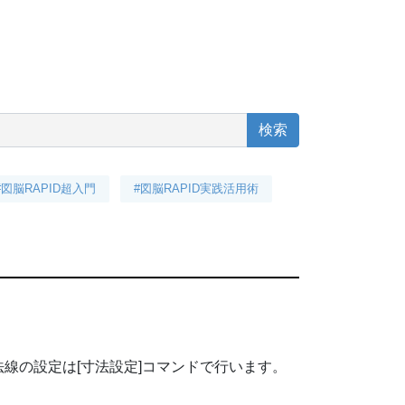
#図脳RAPID超入門
#図脳RAPID実践活用術
線の設定は[寸法設定]コマンドで行います。