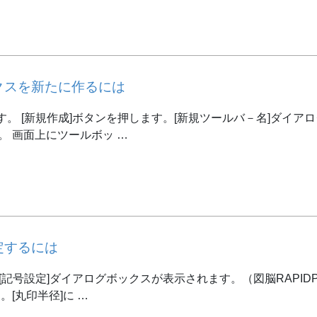
クスを新たに作るには
ます。 [新規作成]ボタンを押します。[新規ツールバ－名]ダイ
。 画面上にツールボッ …
定するには
。 [記号設定]ダイアログボックスが表示されます。（図脳RAPI
。[丸印半径]に …