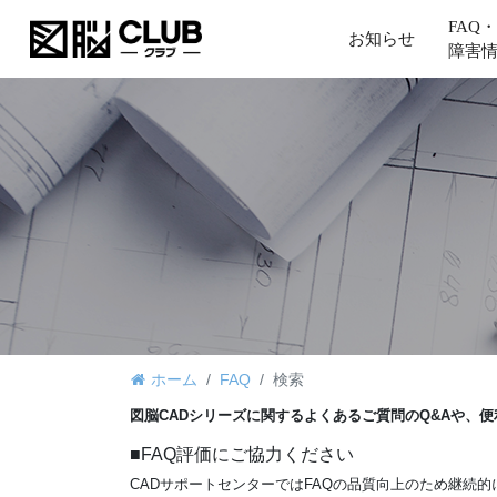
FAQ・
お知らせ
障害
ホーム
FAQ
検索
図脳CADシリーズに関するよくあるご質問のQ&Aや、
■FAQ評価にご協力ください
CADサポートセンターではFAQの品質向上のため継続