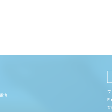
フ
5番地
E-
営業