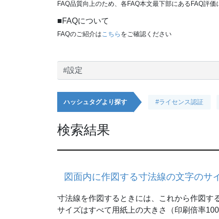
FAQ品質向上のため、各FAQ本文最下部にあるFAQ評
■FAQについて
FAQのご紹介は
こちら
をご確認ください
検索
ハッシュタグより探す
#ライセンス認証
検索結果
図面内に作図する寸法線の文字のサ
寸法線を作図するときには、これから作図する
サイズはすべて用紙上の大きさ（印刷倍率10